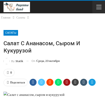
Главная
Салаты
САЛАТЫ
Салат С Ананасом, Сыром И
Кукурузой
On
Среда, 23 октября
By
Statik
0
Поделиться