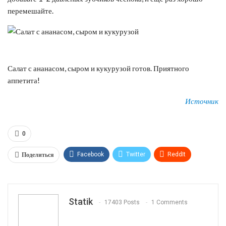
перемешайте.
Салат с ананасом, сыром и кукурузой готов. Приятного
аппетита!
Источник
0
Поделиться
Facebook
Twitter
ReddIt
WhatsApp
Pinterest
Эл. адрес
Tumblr
Telegram
VK
Linkedin
Viber
Statik
17403 Posts
1 Comments
Print
OK.ru