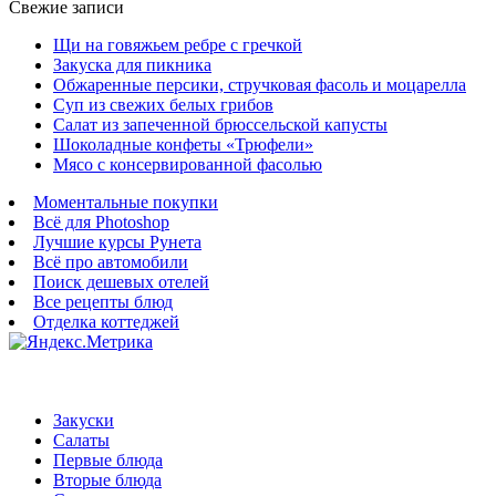
Свежие записи
Щи на говяжьем ребре с гречкой
Закуска для пикника
Обжаренные персики, стручковая фасоль и моцарелла
Суп из свежих белых грибов
Салат из запеченной брюссельской капусты
Шоколадные конфеты «Трюфели»
Мясо с консервированной фасолью
Моментальные покупки
Всё для Photoshop
Лучшие курсы Рунета
Всё про автомобили
Поиск дешевых отелей
Все рецепты блюд
Отделка коттеджей
Закуски
Салаты
Первые блюда
Вторые блюда