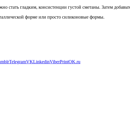
лжно стать гладким, консистенции густой сметаны. Затем добавь
еталлической форме или просто силиконовые формы.
umblr
Telegram
VK
Linkedin
Viber
Print
OK.ru