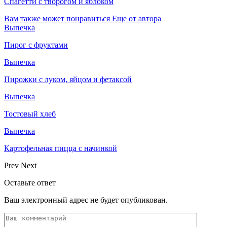
Спагетти с творогом и яблоком
Вам также может понравиться
Еще от автора
Выпечка
Пирог с фруктами
Выпечка
Пирожки с луком, яйцом и фетаксой
Выпечка
Тостовый хлеб
Выпечка
Картофельная пицца с начинкой
Prev
Next
Оставьте ответ
Ваш электронный адрес не будет опубликован.