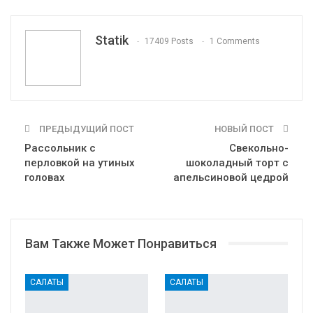
WhatsApp
Pinterest
Эл. адрес
Tumblr
Telegram
VK
Linkedin
Viber
Statik
17409 Posts
1 Comments
Print
OK.ru
ПРЕДЫДУЩИЙ ПОСТ
НОВЫЙ ПОСТ
Рассольник с
Свекольно-
перловкой на утиных
шоколадный торт с
головах
апельсиновой цедрой
Вам Также Может Понравиться
САЛАТЫ
САЛАТЫ