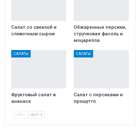
Салат со свеклой и
Обжаренные персики,
сливочным сыром
стручковая фасоль и
моцарелла
САЛАТЫ
САЛАТЫ
Фруктовый салат в
Салат с персиками и
ананасе
прошутто
PREV
NEXT