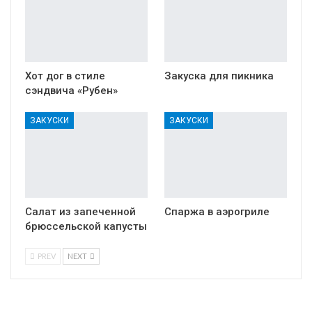
Хот дог в стиле
Закуска для пикника
сэндвича «Рубен»
ЗАКУСКИ
ЗАКУСКИ
Салат из запеченной
Спаржа в аэрогриле
брюссельской капусты
PREV
NEXT