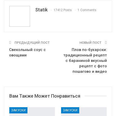
Tumblr
Telegram
VK
Linkedin
Viber
Statik
17412 Posts
1 Comments
Print
OK.ru
ПРЕДЫДУЩИЙ ПОСТ
НОВЫЙ ПОСТ
Свекольный соус с
Плов по-бухарски:
овощами
традиционный рецепт
с бараниной вкусный
рецепт с фото
пошагово и видео
Вам Также Может Понравиться
ЗАКУСКИ
ЗАКУСКИ