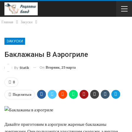
Главная
Закуски
ЗАКУСКИ
Баклажаны В Аэрогриле
On
Вторник, 25 марта
By
Statik
0
Поделиться
Давайте приготовим в аэрогриле жареные баклажаны
ломтиками. Они получаются хрустящим снаружи, а внутри