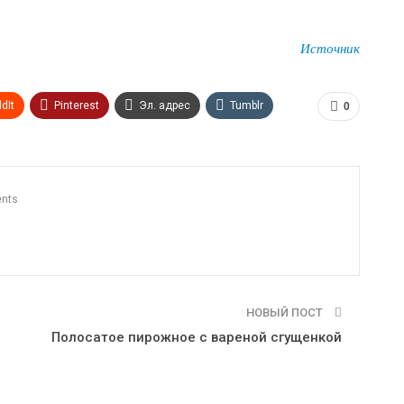
Источник
dIt
Pinterest
Эл. адрес
Tumblr
0
n
Print
OK.ru
nts
НОВЫЙ ПОСТ
Полосатое пирожное с вареной сгущенкой