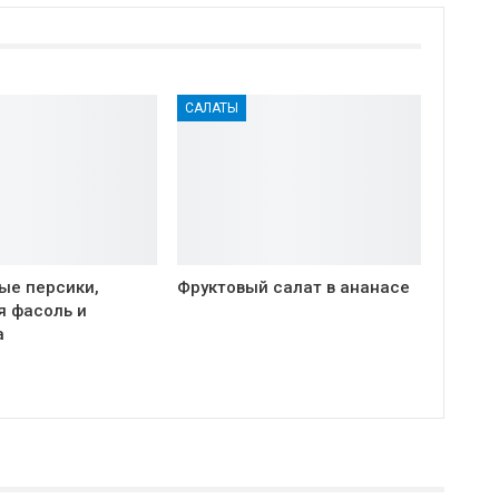
САЛАТЫ
ые персики,
Фруктовый салат в ананасе
я фасоль и
а