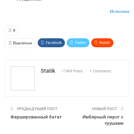
Источник
0
Поделиться
Facebook
Twitter
ReddIt
WhatsApp
Pinterest
Эл. адрес
Tumblr
Telegram
VK
Linkedin
Viber
Statik
17409 Posts
1 Comments
Print
OK.ru
ПРЕДЫДУЩИЙ ПОСТ
НОВЫЙ ПОСТ
Фаршированный батат
Имбирный пирог с
грушами