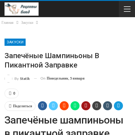
Главная
Закуски
ЗАКУСКИ
Запечёные Шампиньоны В
Пикантной Заправке
On
Понедельник, 5 января
By
Statik
0
Поделиться
Запечёные шампиньоны
в пикантной заправке