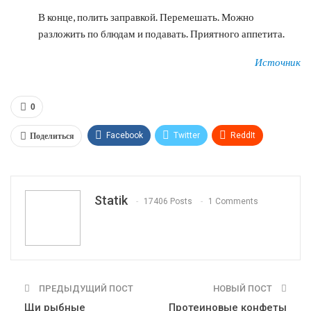
В конце, полить заправкой. Перемешать. Можно
разложить по блюдам и подавать. Приятного аппетита.
Источник
0
Поделиться
Facebook
Twitter
ReddIt
WhatsApp
Pinterest
Эл. адрес
Tumblr
Telegram
VK
Linkedin
Viber
Statik
17406 Posts
1 Comments
Print
OK.ru
ПРЕДЫДУЩИЙ ПОСТ
НОВЫЙ ПОСТ
Щи рыбные
Протеиновые конфеты