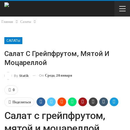
Главная
Салаты
САЛАТЫ
Салат С Грейпфрутом, Мятой И
Моцареллой
On
Среда, 28 января
By
Statik
0
Поделиться
Салат с грейпфрутом,
мятой и моцареллой