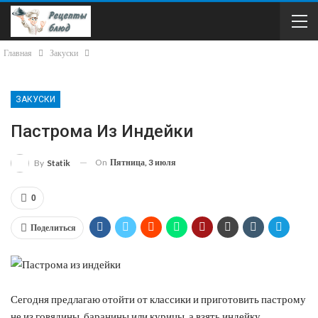
Главная
Закуски
ЗАКУСКИ
Пастрома Из Индейки
On
Пятница, 3 июля
By
Statik
0
Поделиться
Сегодня предлагаю отойти от классики и приготовить пастрому
не из говядины, баранины или курицы, а взять индейку.