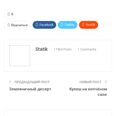
0
Поделиться
Facebook
Twitter
ReddIt
WhatsApp
Pinterest
Эл. адрес
Tumblr
Telegram
VK
Linkedin
Viber
Statik
17404 Posts
1 Comments
Print
OK.ru
ПРЕДЫДУЩИЙ ПОСТ
НОВЫЙ ПОСТ
Земляничный десерт
Кулеш на копчёном
сале