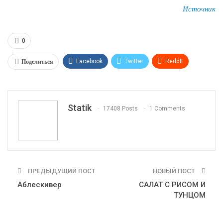
Источник
0
Поделиться
Facebook
Twitter
ReddIt
WhatsApp
Pinterest
Эл. адрес
Tumblr
Telegram
VK
Linkedin
Viber
Statik
17408 Posts
1 Comments
Print
OK.ru
ПРЕДЫДУЩИЙ ПОСТ
НОВЫЙ ПОСТ
Аблескивер
САЛАТ С РИСОМ И
ТУНЦОМ