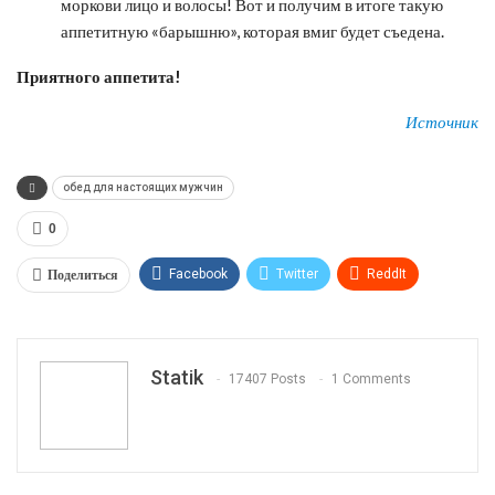
моркови лицо и волосы! Вот и получим в итоге такую
аппетитную «барышню», которая вмиг будет съедена.
Приятного аппетита!
Источник
обед для настоящих мужчин
0
Поделиться
Facebook
Twitter
ReddIt
WhatsApp
Pinterest
Эл. адрес
Tumblr
Telegram
VK
Linkedin
Viber
Statik
17407 Posts
1 Comments
Print
OK.ru