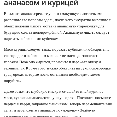
ананасом и курицей
Возьмите ананас, срежьте у него «макушку» с листочками,
разрежьте его пополам вдоль, после чего аккуратно вырежьте с
обеих половин мякоть, оставив ананасную «тарелочку» для
будущего салата неповреждённой. Ананасную мякоть следует
нарезать небольшими кубичками.
Мясо курицы следует также порезать кубиками и обжарить на
сковородке в небольшом количестве масла до золотистой
корочки. Пока оно жарится, промойте и нарежьте кинзу и
зеленый лук. Кроме того, нужно обжарить на сухой сковородке
грец. орехи, которые после остывания необходимо мелко
порубить.
Далее возьмите глубокую миску и смешайте в ней куриное
мясо, кусочки ананаса, зеленушку и орехи. Посолите, посыпьте
перцем и карри, заправьте майонезом. Теперь перемешайте ваш
салат и переложите в ананасовую «лодочку». Зелёную
«макушку» для украшения можно пришпилить,