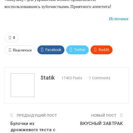
воспользовавшись зубочистками. Приятного аппетита!
Источник
0
Поделиться
Facebook
Twitter
ReddIt
WhatsApp
Pinterest
Эл. адрес
Tumblr
Telegram
VK
Linkedin
Viber
Statik
17403 Posts
1 Comments
Print
OK.ru
ПРЕДЫДУЩИЙ ПОСТ
НОВЫЙ ПОСТ
Булочки из
ВКУСНЫЙ ЗАВТРАК
дрожжевого теста с