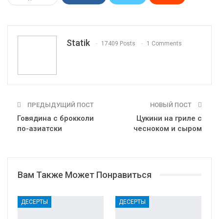
WhatsApp
Pinterest
Эл. адрес
Tumblr
Telegram
VK
Linkedin
Viber
Statik
17409 Posts
1 Comments
Print
OK.ru
ПРЕДЫДУЩИЙ ПОСТ
НОВЫЙ ПОСТ
Говядина с брокколи
Цукини на гриле с
по-азиатски
чесноком и сыром
Вам Также Может Понравиться
ДЕСЕРТЫ
ДЕСЕРТЫ