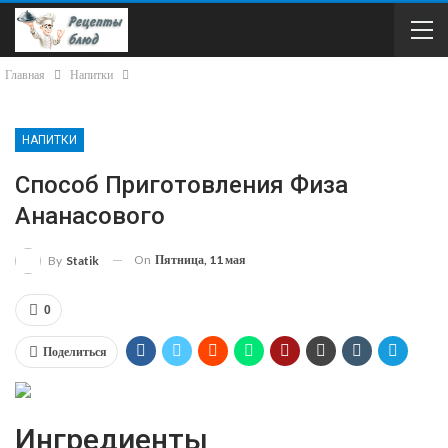
Главная
Напитки
НАПИТКИ
Способ Приготовления Физа
Ананасового
On
Пятница, 11 мая
By
Statik
0
Поделиться
Ингредиенты