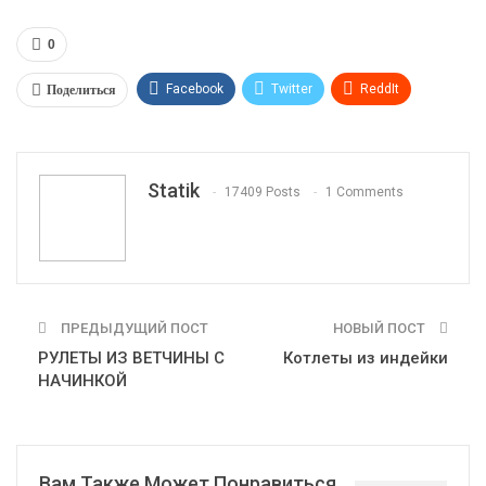
0
Поделиться
Facebook
Twitter
ReddIt
WhatsApp
Pinterest
Эл. адрес
Tumblr
Telegram
VK
Linkedin
Viber
Statik
17409 Posts
1 Comments
Print
OK.ru
ПРЕДЫДУЩИЙ ПОСТ
НОВЫЙ ПОСТ
РУЛЕТЫ ИЗ ВЕТЧИНЫ С
Котлеты из индейки
НАЧИНКОЙ
Вам Также Может Понравиться