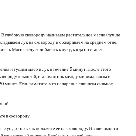
м. В глубокую сковороду наливаем растительное масло (лучше
ыкладываем лук на сковороду и обжариваем на среднем огне.
ясо. Мясо следует добавить к луку, когда он станет
ния и тушим мясо и лук в течение 5 минут. После этого
сковороду крышкой, ставим огонь между минимальным и
0 минут. Если заметите, что испарение слишком сильное –
иной
те в сковороду.
вкус до того, как положите ее на сковороду. В зависимости
й горьковатый привкус. Чтобы от него избавиться,