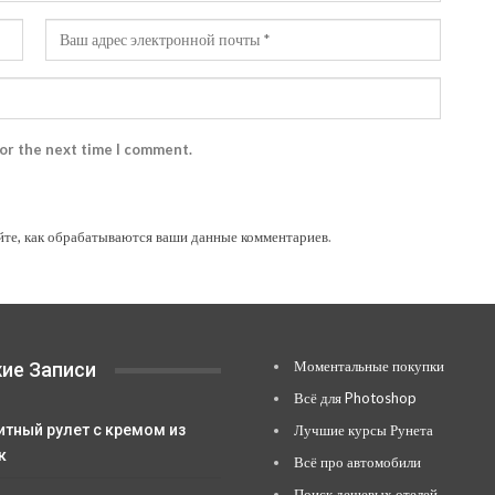
for the next time I comment.
йте, как обрабатываются ваши данные комментариев
.
Моментальные покупки
ие Записи
Всё для Photoshop
итный рулет с кремом из
Лучшие курсы Рунета
к
Всё про автомобили
Поиск дешевых отелей