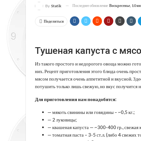
Последнее обновление
Воскресенье, 10 и
By
Statik
Поделиться
Тушеная капуста с мяс
Из такого простого и недорогого овоща можно гото
них. Рецепт приготовления этого блюда очень прост
мясом получается очень
аппетитной и вкусной. Зде
потушить только лишь свежую, но вкус получится 
Для приготовления нам понадобятся:
— мякоть свинины или говядины – ~0,5 кг.;
— 2 луковицы;
— квашеная капуста — ~300-400 гр., свежая 
— томатная паста – 3-5 ст.л. (либо 4 свежих т