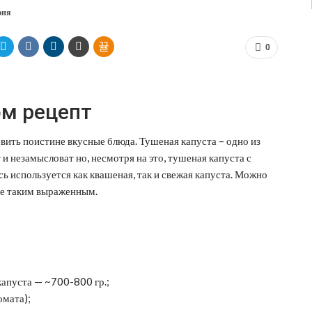
юня
0
ом рецепт
вить поистине вкусные блюда. Тушеная капуста – одно из
 и незамысловат но, несмотря на это, тушеная капуста с
сь используется как квашеная, так и свежая капуста. Можно
не таким выраженным.
капуста — ~700-800 гр.;
омата);