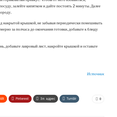
суду, залейте кипятком и дайте постоять 2 минуты. Далее
вороду.
од накрытой крышкой, не забывая периодически помешивать
имерно за полчаса до окончания готовки, добавьте к блюду
нь, добавьте лавровый лист, накройте крышкой и оставьте
Источник
dIt
Pinterest
Эл. адрес
Tumblr
0
n
Print
OK.ru