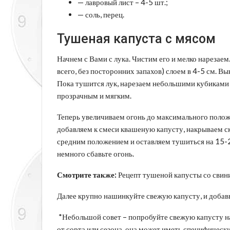
— лавровый лист – 4-5 шт.;
— соль, перец.
Тушеная капуста с мясом
Начнем с Вами с лука. Чистим его и мелко нарезае
всего, без посторонних запахов) слоем в 4-5 см. В
Пока тушится лук, нарезаем небольшими кубиками м
прозрачным и мягким.
Теперь увеличиваем огонь до максимального положе
добавляем к смеси квашеную капусту, накрываем 
средним положением и оставляем тушиться на 15-2
немного сбавьте огонь.
Смотрите также:
Рецепт тушеной капусты со свин
Далее крупно нашинкуйте свежую капусту, и добавь
*Небольшой совет – попробуйте свежую капусту на 
от сорта или сезона, она может иметь специфически