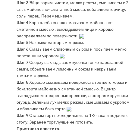
Шаг 3
Яйца варим, чистим, мелко режем , смешиваем с 2
ст. л. майонезно- сметанной смеси, добавляем горчицу,
соль, перец. Перемешиваем.
Шаг 4
Корж хлеба слегка смазываем майонезно-
сметанной смесью , выкладываем яйца и хорошо
распределяем по поверхности .
Шаг 5
Накрываем вторым коржом.
Шаг 6
Смазываем сливочным сыром и посыпаем мелко
порезанным укропом.
Шаг 7
Сверху выкладываем кусочки тонко нарезанной
семги, сбрызгиваем лимонным соком и накрываем
третьим коржом.
Шаг 8
Хорошо смазываем поверхность третьего коржа и
бока торта майонезно-сметанной смесью. В центр
выкладываем отваренные креветки, а по краям кружочки
огурца. Зеленый лук мелко режем , смешиваем с укропом
и обваливаем бока торта.
Шаг 9
Ставим торт в холодильник на 1-2 часа и подаем к
столу. Заранее торт лучше не готовить.
Приятного аппетита!