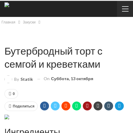
Главная
Закуски
Бутербродный торт с
семгой и креветками
On
Суббота, 13 октября
By
Statik
0
Поделиться
Ингредиенты