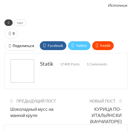
Источник
торт
0
Facebook
Twitter
ReddIt
Поделиться
WhatsApp
Pinterest
Эл. адрес
Statik
17405 Posts
1 Comments
Tumblr
Telegram
VK
Linkedin
Viber
Print
OK.ru
ПРЕДЫДУЩИЙ ПОСТ
НОВЫЙ ПОСТ
Шоколадный мусс на
КУРИЦА ПО-
манной крупе
ИТАЛЬЯНСКИ
(КАЧЧИАТОРЕ)