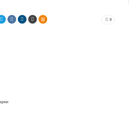
0
жарки