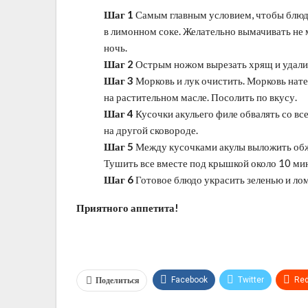
Шаг 1
Самым главным условием, чтобы блюдо
в лимонном соке. Желательно вымачивать не 
ночь.
Шаг 2
Острым ножом вырезать хрящ и удалит
Шаг 3
Морковь и лук очистить. Морковь натер
на растительном масле. Посолить по вкусу.
Шаг 4
Кусочки акульего филе обвалять со вс
на другой сковороде.
Шаг 5
Между кусочками акулы выложить обж
Тушить все вместе под крышкой около 10 ми
Шаг 6
Готовое блюдо украсить зеленью и ло
Приятного аппетита!
Поделиться
Facebook
Twitter
Red
Telegram
VK
Linkedi