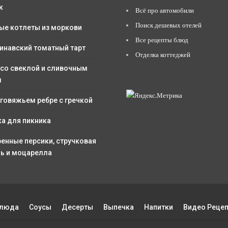
к
Всё про автомобили
Поиск дешевых отелей
ые котлеты из моркови
Все рецепты блюд
инавский томатный тарт
Отделка коттеджей
 со свеклой и сливочным
м
 говяжьем ребре с гречкой
ка для пикника
енные персики, стручковая
ь и моцарелла
Блюда
Соусы
Десерты
Выпечка
Напитки
Видео Реце