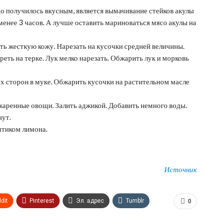
 получилось вкусным, является вымачивание стейков акулы
менее 3 часов. А лучше оставить мариноваться мясо акулы на
ь жесткую кожу. Нарезать на кусочки средней величины.
еть на терке. Лук мелко нарезать. Обжарить лук и морковь
ех сторон в муке. Обжарить кусочки на растительном масле
аренные овощи. Залить аджикой. Добавить немного воды.
нут.
мтиком лимона.
Источник
dIt
Pinterest
Эл. адрес
Tumblr
0
n
Print
OK.ru