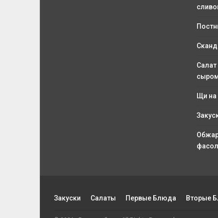
сливо
Постн
Сканд
Салат
сыро
Щи на
Закус
Обжар
фасол
Закуски
Салаты
Первые Блюда
Вторые 