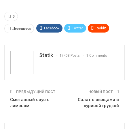
0
Поделиться
Facebook
Twitter
ReddIt
WhatsApp
Pinterest
Эл. адрес
Tumblr
Telegram
VK
Linkedin
Viber
Statik
17408 Posts
1 Comments
Print
OK.ru
ПРЕДЫДУЩИЙ ПОСТ
НОВЫЙ ПОСТ
Сметанный соус с
Салат с овощами и
лимоном
куриной грудкой