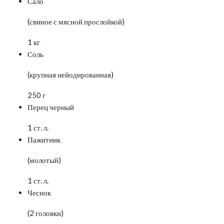
Сало
(свиное с мясной прослойкой)
1 кг
Соль
(крупная нейодированная)
250 г
Перец черный
1 ст. л.
Пажитник
(молотый)
1 ст. л.
Чеснок
(2 головки)