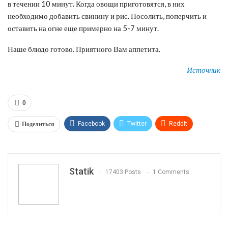
в течении 10 минут. Когда овощи приготовятся, в них
необходимо добавить свинину и рис. Посолить, поперчить и
оставить на огне еще примерно на 5-7 минут.
Наше блюдо готово. Приятного Вам аппетита.
Источник
0
Поделиться
Facebook
Twitter
ReddIt
WhatsApp
Pinterest
Эл. адрес
Tumblr
Telegram
VK
Linkedin
Viber
Statik
17403 Posts
1 Comments
Print
OK.ru