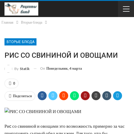
Главная
Вторые блюда
ВТОРЫЕ БЛЮДА
РИС СО СВИНИНОЙ И ОВОЩАМИ
On
Понедельник, 4 марта
By
Statik
0
Поделиться
Риc со свининой и овощами это возможность примерно за час
приготовить сытный обед или ужин. Для того, что бы