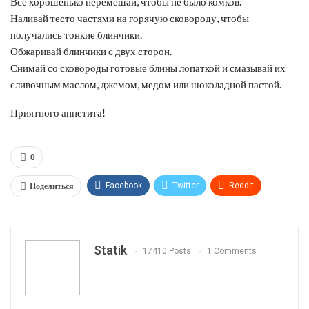
Все хорошенько перемешай, чтобы не было комков.
Наливай тесто частями на горячую сковороду, чтобы
получались тонкие блинчики.
Обжаривай блинчики с двух сторон.
Снимай со сковороды готовые блины лопаткой и смазывай их
сливочным маслом, джемом, медом или шоколадной пастой.
Приятного аппетита!
0
Поделиться
Facebook
Twitter
ReddIt
WhatsApp
Pinterest
Эл. адрес
Tumblr
Telegram
VK
Linkedin
Viber
Statik
17410 Posts
1 Comments
Print
OK.ru