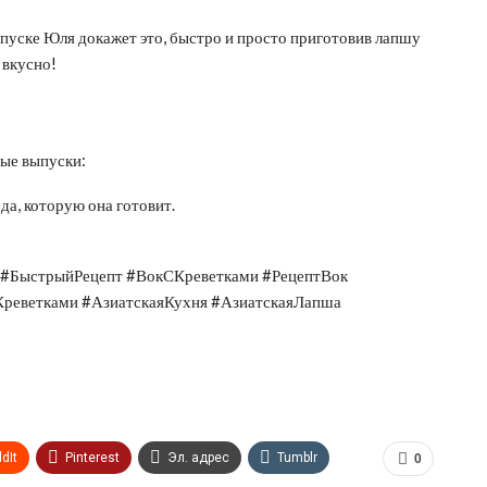
ыпуске Юля докажет это, быстро и просто приготовив лапшу
 вкусно!
вые выпуски:
а, которую она готовит.
#БыстрыйРецепт #ВокСКреветками #РецептВок
реветками #АзиатскаяКухня #АзиатскаяЛапша
dIt
Pinterest
Эл. адрес
Tumblr
0