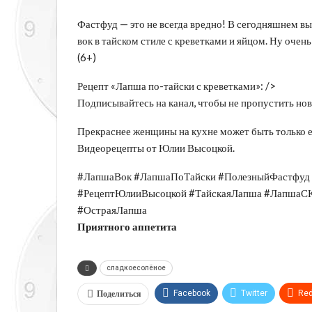
Фастфуд — это не всегда вредно! В сегодняшнем в
вок в тайском стиле с креветками и яйцом. Ну очень
(6+)
Рецепт «Лапша по-тайски с креветками»: />
Подписывайтесь на канал, чтобы не пропустить но
Прекраснее женщины на кухне может быть только ед
Видеорецепты от Юлии Высоцкой.
#ЛапшаВок #ЛапшаПоТайски #ПолезныйФастфуд 
#РецептЮлииВысоцкой #ТайскаяЛапша #ЛапшаСК
#ОстраяЛапша
Приятного аппетита
сладкоесолёное
Поделиться
Facebook
Twitter
Red