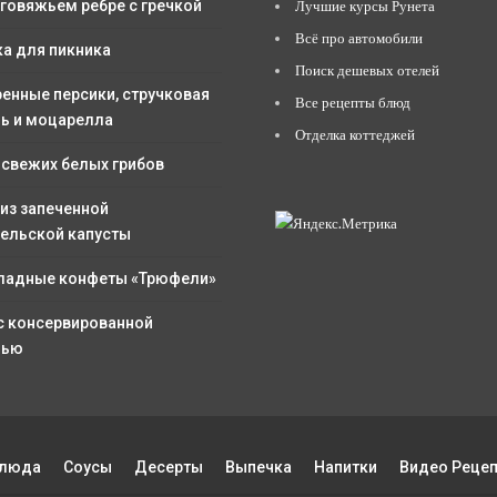
 говяжьем ребре с гречкой
Лучшие курсы Рунета
Всё про автомобили
ка для пикника
Поиск дешевых отелей
енные персики, стручковая
Все рецепты блюд
ь и моцарелла
Отделка коттеджей
 свежих белых грибов
 из запеченной
ельской капусты
адные конфеты «Трюфели»
с консервированной
лью
Блюда
Соусы
Десерты
Выпечка
Напитки
Видео Реце