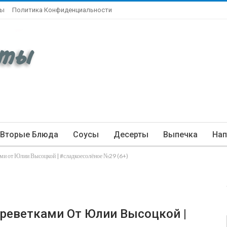
ты
Политика Конфиденциальности
Вторые Блюда
Соусы
Десерты
Выпечка
Нап
ами от Юлии Высоцкой | #сладкоесолёное №29 (6+)
Креветками От Юлии Высоцкой |