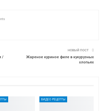
n
Print
OK.ru
nts
НОВЫЙ ПОСТ
 /
Жареное куриное филе в кукурузных
хлопьях
ЕПТЫ
ВИДЕО РЕЦЕПТЫ