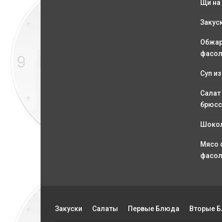
Щи на
Закус
Обжар
фасол
Суп из
Салат
брюсс
Шокол
Мясо 
фасо
Закуски
Салаты
Первые Блюда
Вторые 