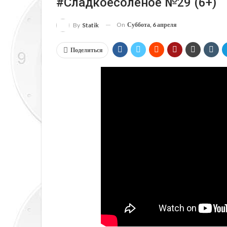
#сладкоесолёное №29 (6+)
On
Суббота, 6 апреля
By
Statik
Поделиться