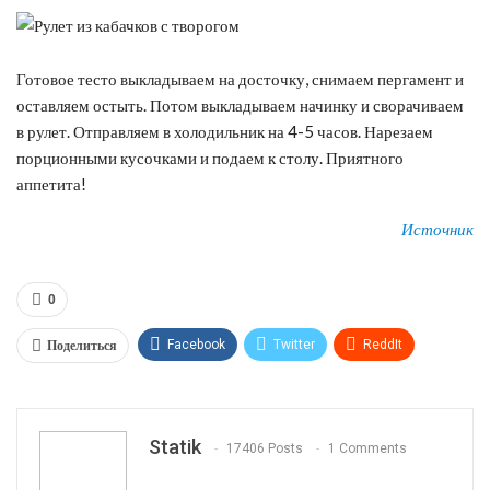
Готовое тесто выкладываем на досточку, снимаем пергамент и
оставляем остыть. Потом выкладываем начинку и сворачиваем
в рулет. Отправляем в холодильник на 4-5 часов. Нарезаем
порционными кусочками и подаем к столу. Приятного
аппетита!
Источник
0
Поделиться
Facebook
Twitter
ReddIt
WhatsApp
Pinterest
Эл. адрес
Tumblr
Telegram
VK
Linkedin
Viber
Statik
17406 Posts
1 Comments
Print
OK.ru