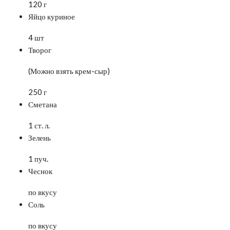
120 г
Яйцо куриное
4 шт
Творог
(Можно взять крем-сыр)
250 г
Сметана
1 ст. л.
Зелень
1 пуч.
Чеснок
по вкусу
Соль
по вкусу