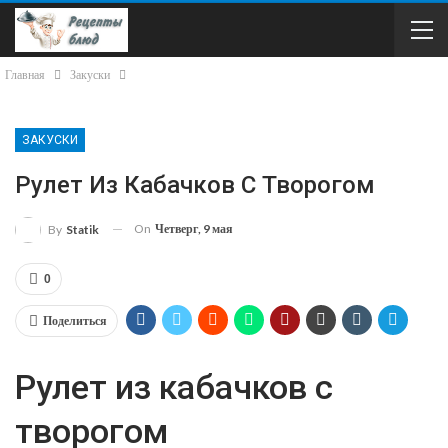
Главная
Закуски
ЗАКУСКИ
Рулет Из Кабачков С Творогом
On
Четверг, 9 мая
By
Statik
0
Поделиться
Рулет из кабачков с
творогом