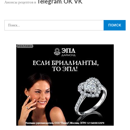
Telegram
OK
VK
Анонсы рецептов в
,
,
.