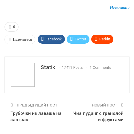
Источник
0
Поделиться
Facebook
Twitter
ReddIt
WhatsApp
Pinterest
Эл. адрес
Tumblr
Telegram
VK
Linkedin
Viber
Statik
17411 Posts
1 Comments
Print
OK.ru
ПРЕДЫДУЩИЙ ПОСТ
НОВЫЙ ПОСТ
Трубочки из лаваша на
Чиа пудинг с гранолой
завтрак
и фруктами