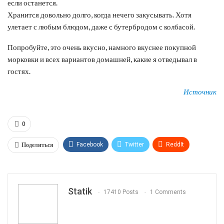
если останется.
Хранится довольно долго, когда нечего закусывать. Хотя
улетает с любым блюдом, даже с бутербродом с колбасой.
Попробуйте, это очень вкусно, намного вкуснее покупной
морковки и всех вариантов домашней, какие я отведывал в
гостях.
Источник
0
Поделиться
Facebook
Twitter
ReddIt
WhatsApp
Pinterest
Эл. адрес
Tumblr
Telegram
VK
Linkedin
Viber
Statik
17410 Posts
1 Comments
Print
OK.ru