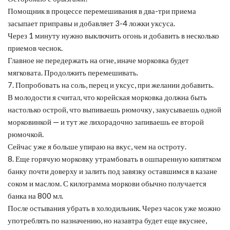
Помощник в процессе перемешивания в два-три приема
засыпает приправы и добавляет 3-4 ложки уксуса.
Через 1 минуту нужно выключить огонь и добавить в несколько
приемов чеснок.
Главное не передержать на огне, иначе морковка будет
мягковата. Продолжить перемешивать.
7. Попробовать на соль, перец и уксус, при желании добавить.
В молодости я считал, что корейская морковка должна быть
настолько острой, что выпиваешь рюмочку, закусываешь одной
морковинкой — и тут же лихорадочно запиваешь ее второй
рюмочкой.
Сейчас уже я больше упираю на вкус, чем на остроту.
8. Еще горячую морковку утрамбовать в ошпаренную кипятком
банку почти доверху и залить под завязку оставшимся в казане
соком и маслом. С килограмма моркови обычно получается
банка на 800 мл.
После остывания убрать в холодильник. Через часок уже можно
употреблять по назначению, но назавтра будет еще вкуснее,