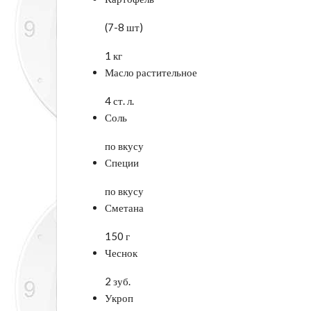
(7-8 шт)
1 кг
Масло растительное
4 ст. л.
Соль
по вкусу
Специи
по вкусу
Сметана
150 г
Чеснок
2 зуб.
Укроп