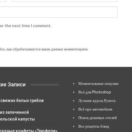
for the next time I comment.
йте, как обрабатываются ваши данные комментариев
.
Моментальные покупки
ие Записи
Всё для Photoshop
 свежих белых грибов
Лучшие курсы Рунета
Всё про автомобили
 из запеченной
Поиск дешевых отелей
ельской капусты
Все рецепты блюд
адные конфеты «Трюфели»