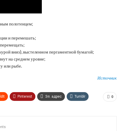
жным полотенцем;
еции и перемешать;
 перемещать;
журой вниз), выстеленном пергаментной бумагой;
нут на среднем уровне;
у или рыбе.
Источник
dIt
Pinterest
Эл. адрес
Tumblr
0
n
Print
OK.ru
nts