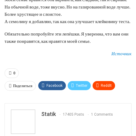
На обычной воде, тоже вкусно. Но на газированной воде лучше.
Более хрустящее и слоистое.
А семолину я добавляю, так как она улучшает клейковину теста.
Обязательно попробуйте эти лепёшки. Я уверенна, что вам они
также понравятся, как нравятся моей семье.
Источник
0
Поделиться
Facebook
Twitter
ReddIt
WhatsApp
Pinterest
Эл. адрес
Tumblr
Telegram
VK
Linkedin
Viber
Statik
17405 Posts
1 Comments
Print
OK.ru