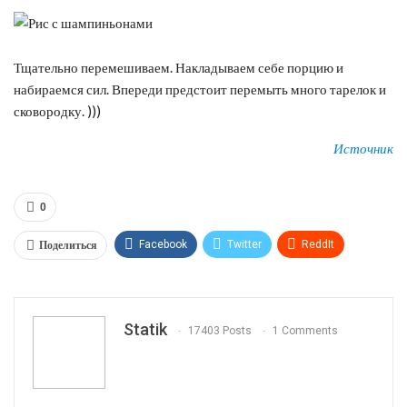
Тщательно перемешиваем. Накладываем себе порцию и
набираемся сил. Впереди предстоит перемыть много тарелок и
сковородку. )))
Источник
0
Поделиться
Facebook
Twitter
ReddIt
WhatsApp
Pinterest
Эл. адрес
Tumblr
Telegram
VK
Linkedin
Viber
Statik
17403 Posts
1 Comments
Print
OK.ru