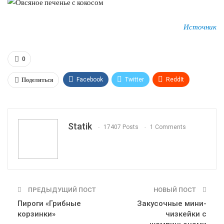
Источник
0
Поделиться
Facebook
Twitter
ReddIt
WhatsApp
Pinterest
Эл. адрес
Tumblr
Telegram
VK
Linkedin
Viber
Statik
17407 Posts
1 Comments
Print
OK.ru
ПРЕДЫДУЩИЙ ПОСТ
НОВЫЙ ПОСТ
Пироги «Грибные
Закусочные мини-
корзинки»
чизкейки с