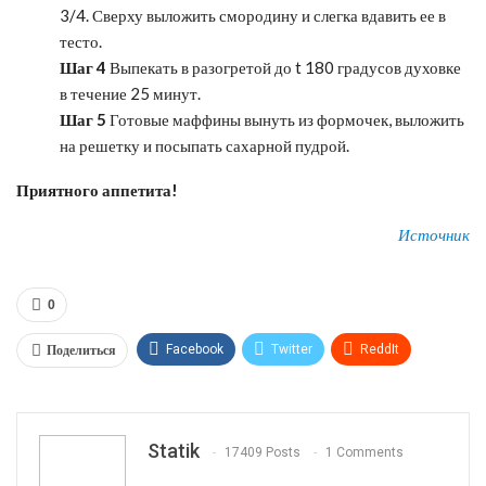
3/4. Сверху выложить смородину и слегка вдавить ее в
тесто.
Шаг 4
Выпекать в разогретой до t 180 градусов духовке
в течение 25 минут.
Шаг 5
Готовые маффины вынуть из формочек, выложить
на решетку и посыпать сахарной пудрой.
Приятного аппетита!
Источник
0
Поделиться
Facebook
Twitter
ReddIt
WhatsApp
Pinterest
Эл. адрес
Tumblr
Telegram
VK
Linkedin
Viber
Statik
17409 Posts
1 Comments
Print
OK.ru