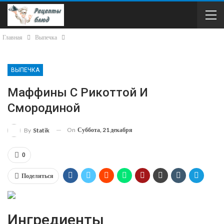
Главная
Выпечка
ВЫПЕЧКА
Маффины С Рикоттой И
Смородиной
On
Суббота, 21 декабря
By
Statik
0
Поделиться
Ингредиенты