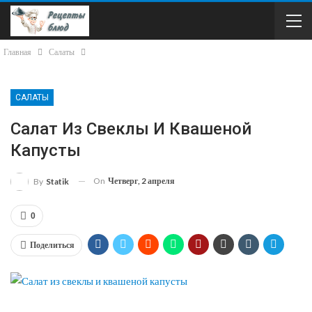
Главная
Салаты
САЛАТЫ
Салат Из Свеклы И Квашеной
Капусты
On
Четверг, 2 апреля
By
Statik
0
Поделиться