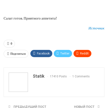
Салат готов. Приятного аппетита!
Источник
0
Поделиться
Facebook
Twitter
ReddIt
WhatsApp
Pinterest
Эл. адрес
Tumblr
Telegram
VK
Linkedin
Viber
Statik
17410 Posts
1 Comments
Print
OK.ru
ПРЕДЫДУЩИЙ ПОСТ
НОВЫЙ ПОСТ