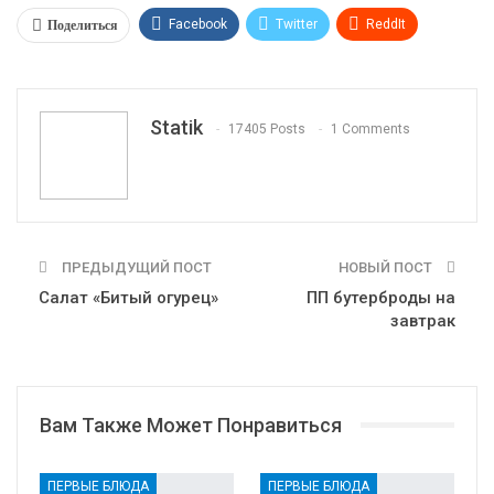
Поделиться
Facebook
Twitter
ReddIt
WhatsApp
Pinterest
Эл. адрес
Tumblr
Telegram
VK
Linkedin
Viber
Statik
17405 Posts
1 Comments
Print
OK.ru
ПРЕДЫДУЩИЙ ПОСТ
НОВЫЙ ПОСТ
Салат «Битый огурец»
ПП бутерброды на
завтрак
Вам Также Может Понравиться
ПЕРВЫЕ БЛЮДА
ПЕРВЫЕ БЛЮДА