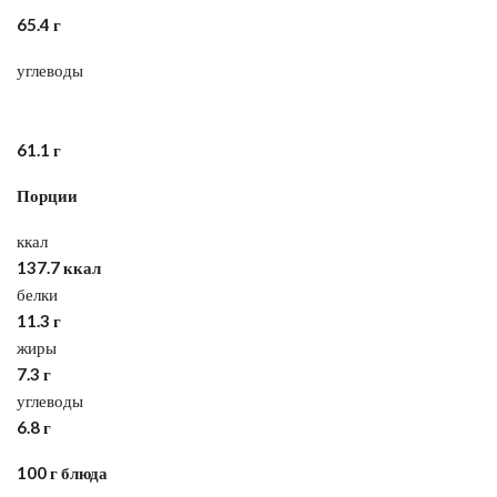
65.4 г
углеводы
61.1 г
Порции
ккал
137.7 ккал
белки
11.3 г
жиры
7.3 г
углеводы
6.8 г
100 г блюда