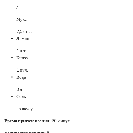
/
Мука
2,5 ст. л.
Лимон
1 шт
Кинза
1 пуч.
Вода
3 л
Соль
по вкусу
Время приготовления:
90 минут
Количество порций:
9