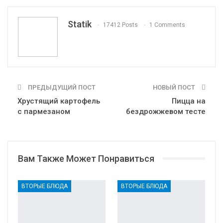
Tumblr
Telegram
VK
Linkedin
Viber
Statik
17412 Posts
1 Comments
Print
OK.ru
ПРЕДЫДУЩИЙ ПОСТ
НОВЫЙ ПОСТ
Хрустящий картофель
Пицца на
с пармезаном
бездрожжевом тесте
Вам Также Может Понравиться
ВТОРЫЕ БЛЮДА
ВТОРЫЕ БЛЮДА