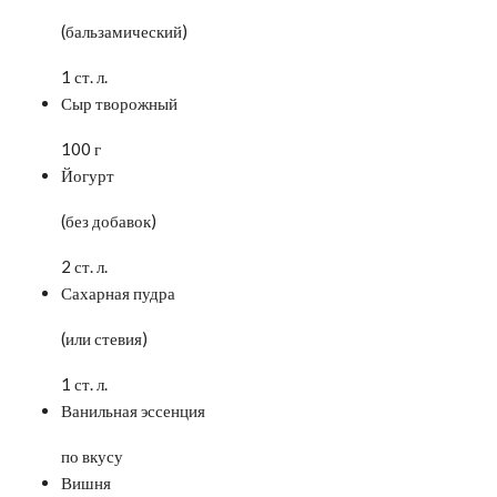
(бальзамический)
1 ст. л.
Сыр творожный
100 г
Йогурт
(без добавок)
2 ст. л.
Сахарная пудра
(или стевия)
1 ст. л.
Ванильная эссенция
по вкусу
Вишня