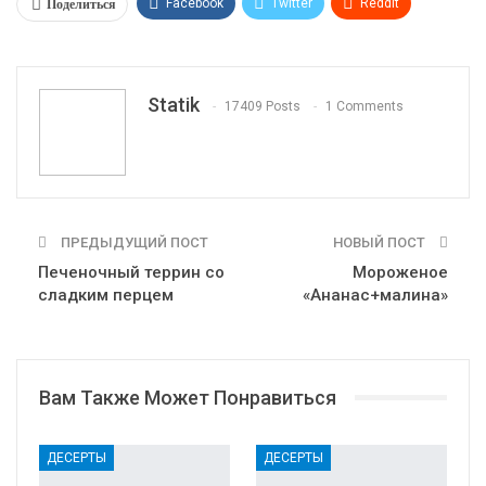
Поделиться
Facebook
Twitter
ReddIt
WhatsApp
Pinterest
Эл. адрес
Tumblr
Telegram
VK
Linkedin
Viber
Statik
17409 Posts
1 Comments
Print
OK.ru
ПРЕДЫДУЩИЙ ПОСТ
НОВЫЙ ПОСТ
Печеночный террин со
Мороженое
сладким перцем
«Ананас+малина»
Вам Также Может Понравиться
ДЕСЕРТЫ
ДЕСЕРТЫ