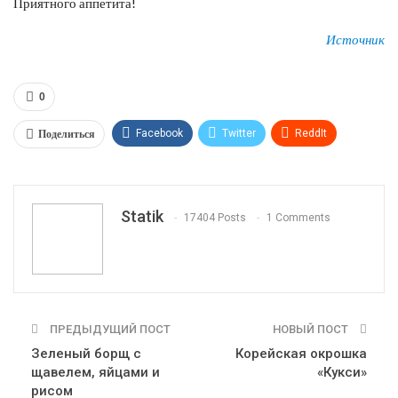
Приятного аппетита!
Источник
0
Поделиться
Facebook
Twitter
ReddIt
WhatsApp
Pinterest
Эл. адрес
Tumblr
Telegram
VK
Linkedin
Viber
Statik
17404 Posts
1 Comments
Print
OK.ru
ПРЕДЫДУЩИЙ ПОСТ
НОВЫЙ ПОСТ
Зеленый борщ с
Корейская окрошка
щавелем, яйцами и
«Кукси»
рисом