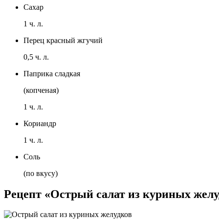
Сахар
1 ч. л.
Перец красный жгучий
0,5 ч. л.
Паприка сладкая
(копченая)
1 ч. л.
Кориандр
1 ч. л.
Соль
(по вкусу)
Рецепт «Острый салат из куриных желу