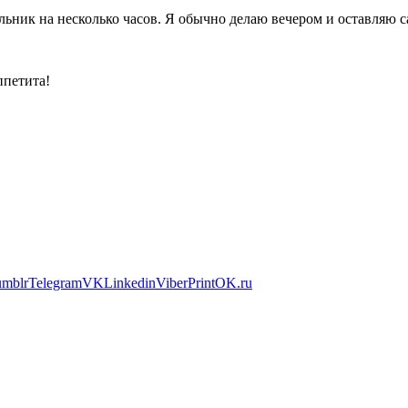
льник на несколько часов. Я обычно делаю вечером и оставляю са
ппетита!
umblr
Telegram
VK
Linkedin
Viber
Print
OK.ru