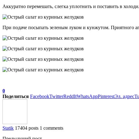
Аккуратно перемешать, слегка уплотнить и поставить в холоди
При подаче посыпать зеленым луком и кунжутом. Приятного а
0
Поделиться
Facebook
Twitter
ReddIt
WhatsApp
Pinterest
Эл. адрес
T
Statik
17404 posts
1 comments
Предыдущий пост