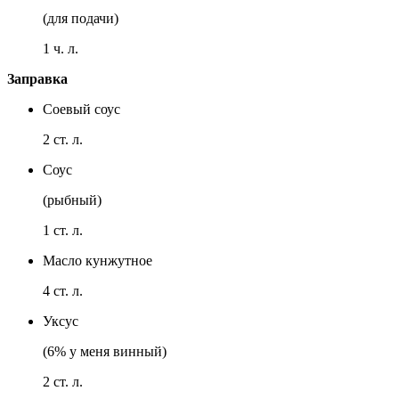
(для подачи)
1 ч. л.
Заправка
Соевый соус
2 ст. л.
Соус
(рыбный)
1 ст. л.
Масло кунжутное
4 ст. л.
Уксус
(6% у меня винный)
2 ст. л.