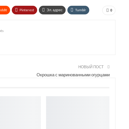
eddIt
Pinterest
Эл. адрес
Tumblr
0
in
Print
OK.ru
ts
НОВЫЙ ПОСТ
Окрошка с маринованными огурцами