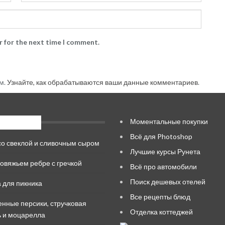
r for the next time I comment.
м.
Узнайте, как обрабатываются ваши данные комментариев
.
Моментальные покупки
е записи
Всё для Photoshop
со свеклой и сливочным сыром
Лучшие курсы Рунета
говяжьем ребре с гречкой
Всё про автомобили
Поиск дешевых отелей
а для пикника
Все рецепты блюд
нные персики, стручковая
Отделка коттеджей
 и моцарелла