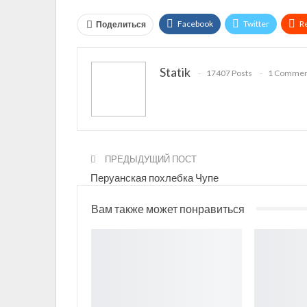
Facebook
Twitter
R
Поделиться
Telegram
VK
Linked
Statik
17407 Posts
1 Commen
ПРЕДЫДУЩИЙ ПОСТ
Перуанская похлебка Чупе
Вам также может понравиться