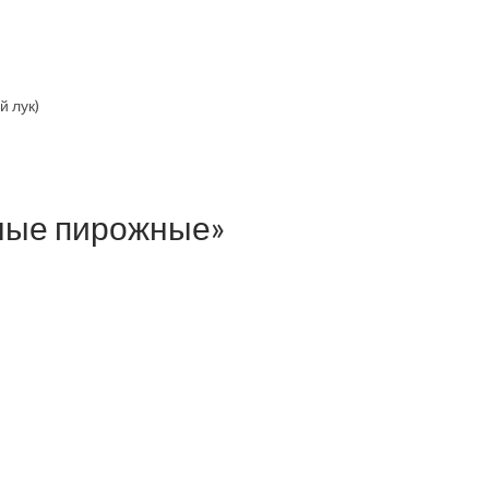
й лук)
ные пирожные»