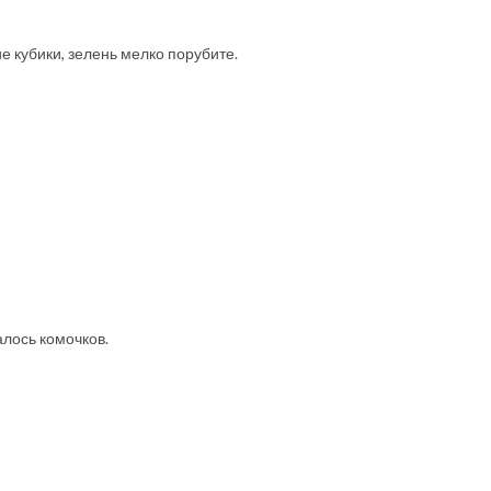
е кубики, зелень мелко порубите.
алось комочков.