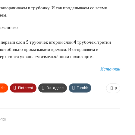
заворачиваем в трубочку. И так проделываем со всеми
аем.
первый слой 5 трубочек второй слой 4 трубочек, третий
слои обильно промазываем кремом. И отправляем в
е верх торта украшаем измельчённым шоколадом.
Источник
dIt
Pinterest
Эл. адрес
Tumblr
0
n
Print
OK.ru
nts