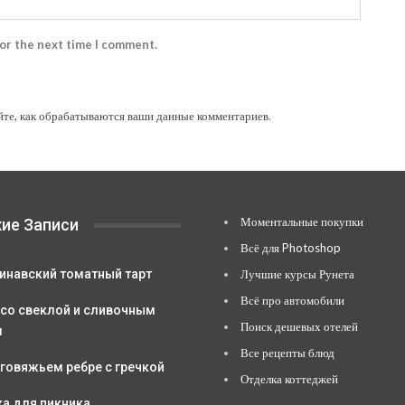
for the next time I comment.
йте, как обрабатываются ваши данные комментариев
.
Моментальные покупки
ие Записи
Всё для Photoshop
инавский томатный тарт
Лучшие курсы Рунета
Всё про автомобили
 со свеклой и сливочным
Поиск дешевых отелей
м
Все рецепты блюд
 говяжьем ребре с гречкой
Отделка коттеджей
ка для пикника