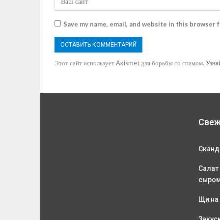
Save my name, email, and website in this browser 
Этот сайт использует Akismet для борьбы со спамом.
Узна
Свеж
Сканд
Салат
сыро
Щи на
Закус