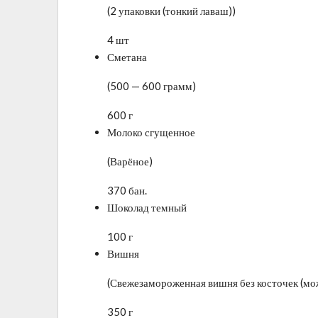
(2 упаковки (тонкий лаваш))
4 шт
Сметана
(500 — 600 грамм)
600 г
Молоко сгущенное
(Варёное)
370 бан.
Шоколад темный
100 г
Вишня
(Свежезамороженная вишня без косточек (м
350 г