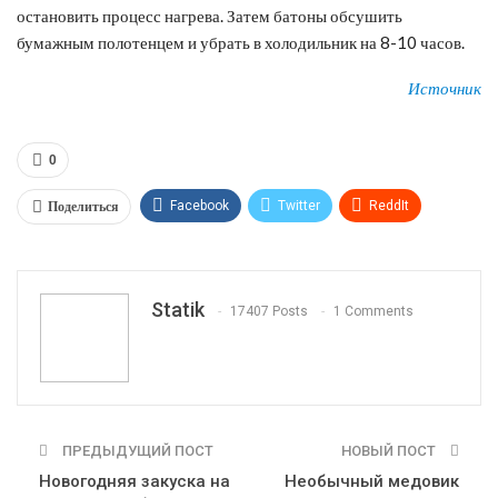
остановить процесс нагрева. Затем батоны обсушить
бумажным полотенцем и убрать в холодильник на 8-10 часов.
Источник
0
Поделиться
Facebook
Twitter
ReddIt
WhatsApp
Pinterest
Эл. адрес
Tumblr
Telegram
VK
Linkedin
Viber
Statik
17407 Posts
1 Comments
Print
OK.ru
ПРЕДЫДУЩИЙ ПОСТ
НОВЫЙ ПОСТ
Новогодняя закуска на
Необычный медовик