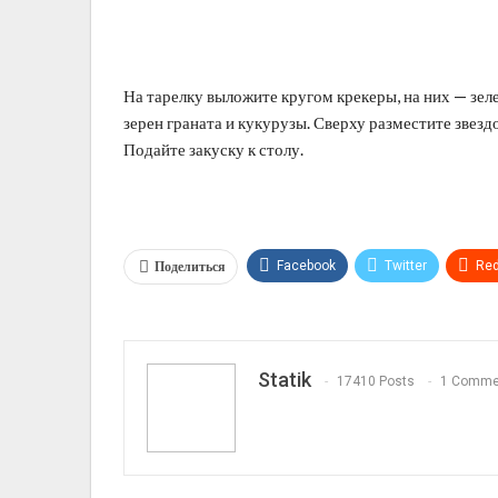
На тарелку выложите кругом крекеры, на них — зеле
зерен граната и кукурузы. Сверху разместите звез
Подайте закуску к столу.
Поделиться
Facebook
Twitter
Red
Telegram
VK
Linkedi
Statik
17410 Posts
1 Comme