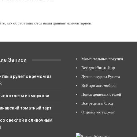
йте, как обрабатываются ваши данные комментариев
.
Моментальные покупки
ие Записи
Всё для Photoshop
итный рулет с кремом из
Лучшие курсы Рунета
к
Всё про автомобили
Поиск дешевых отелей
ые котлеты из моркови
Все рецепты блюд
инавский томатный тарт
Отделка коттеджей
 со свеклой и сливочным
м