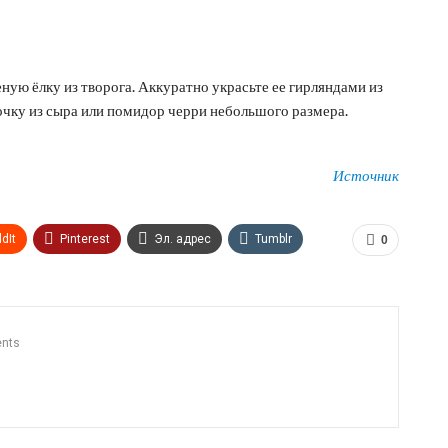
ную ёлку из творога. Аккуратно украсьте ее гирляндами из
дочку из сыра или помидор черри небольшого размера.
Источник
dIt
Pinterest
Эл. адрес
Tumblr
0
n
Print
OK.ru
nts