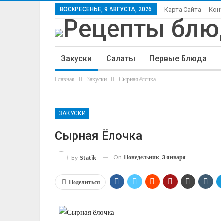
ВОСКРЕСЕНЬЕ, 9 АВГУСТА, 2026
Карта Сайта
Кон
Закуски
Салаты
Первые Блюда
Главная
Закуски
Сырная ёлочка
Статьи
ЗАКУСКИ
Сырная Ёлочка
On
Понедельник, 3 января
By
Statik
Поделиться