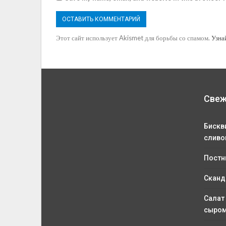
Этот сайт использует Akismet для борьбы со спамом.
Узна
Свеж
Бискв
сливо
Постн
Сканд
Салат
сыро