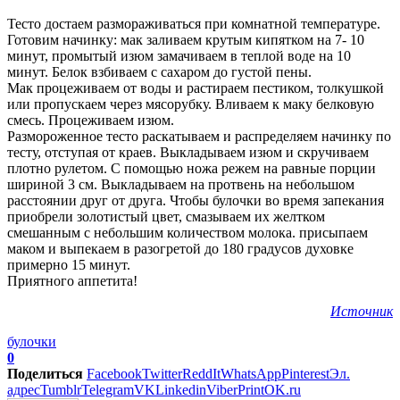
Тесто достаем размораживаться при комнатной температуре.
Готовим начинку: мак заливаем крутым кипятком на 7- 10
минут, промытый изюм замачиваем в теплой воде на 10
минут. Белок взбиваем с сахаром до густой пены.
Мак процеживаем от воды и растираем пестиком, толкушкой
или пропускаем через мясорубку. Вливаем к маку белковую
смесь. Процеживаем изюм.
Размороженное тесто раскатываем и распределяем начинку по
тесту, отступая от краев. Выкладываем изюм и скручиваем
плотно рулетом. С помощью ножа режем на равные порции
шириной 3 см. Выкладываем на протвень на небольшом
расстоянии друг от друга. Чтобы булочки во время запекания
приобрели золотистый цвет, смазываем их желтком
смешанным с небольшим количеством молока. присыпаем
маком и выпекаем в разогретой до 180 градусов духовке
примерно 15 минут.
Приятного аппетита!
Источник
булочки
0
Поделиться
Facebook
Twitter
ReddIt
WhatsApp
Pinterest
Эл.
адрес
Tumblr
Telegram
VK
Linkedin
Viber
Print
OK.ru