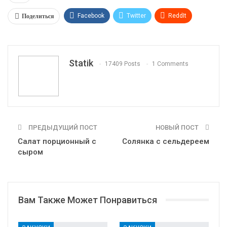
Поделиться
Facebook
Twitter
ReddIt
WhatsApp
Pinterest
Эл. адрес
Tumblr
Telegram
VK
Linkedin
Viber
Statik
17409 Posts
1 Comments
Print
OK.ru
ПРЕДЫДУЩИЙ ПОСТ
НОВЫЙ ПОСТ
Салат порционный с
Солянка с сельдереем
сыром
Вам Также Может Понравиться