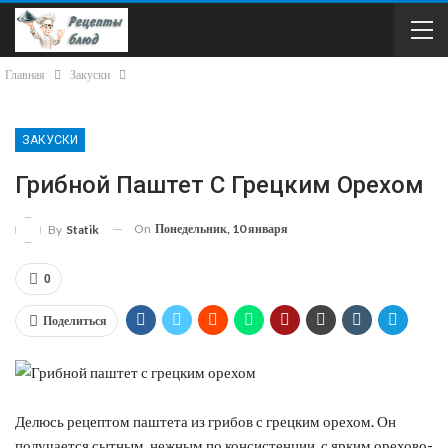
Главная
Закуски
ЗАКУСКИ
Грибной Паштет С Грецким Орехом
On
Понедельник, 10 января
By
Statik
0
Поделиться
Делюсь рецептом паштета из грибов с грецким орехом. Он
получается сытным, нежным по консистенции, с ярким орехово-