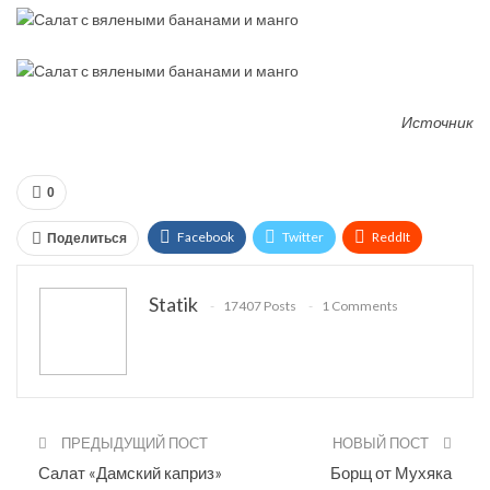
Источник
0
Facebook
Twitter
ReddIt
Поделиться
WhatsApp
Pinterest
Эл. адрес
Statik
17407 Posts
1 Comments
Tumblr
Telegram
VK
Linkedin
Viber
Print
OK.ru
ПРЕДЫДУЩИЙ ПОСТ
НОВЫЙ ПОСТ
Салат «Дамский каприз»
Борщ от Мухяка