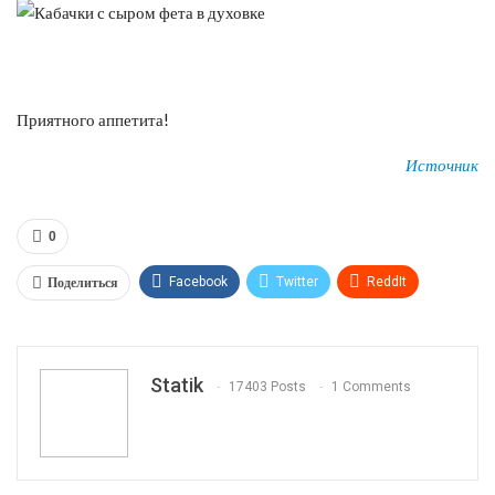
Приятного аппетита!
Источник
0
Поделиться
Facebook
Twitter
ReddIt
WhatsApp
Pinterest
Эл. адрес
Tumblr
Telegram
VK
Linkedin
Viber
Statik
17403 Posts
1 Comments
Print
OK.ru