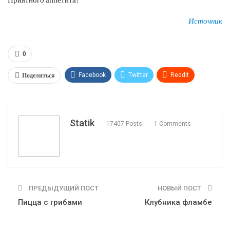
Источник
0
Поделиться
Facebook
Twitter
ReddIt
WhatsApp
Pinterest
Эл. адрес
Tumblr
Telegram
VK
Linkedin
Viber
Statik
17407 Posts
1 Comments
Print
OK.ru
ПРЕДЫДУЩИЙ ПОСТ
НОВЫЙ ПОСТ
Пицца с грибами
Клубника фламбе