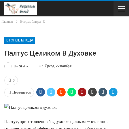
Главная
Вторые блюда
ВТОРЫЕ БЛЮДА
Палтус Целиком В Духовке
On
Среда, 27 ноября
By
Statik
0
Поделиться
Палтус, приготовленный в духовке целиком — отличное
горячее, который эффектно смотрится на любом столе.