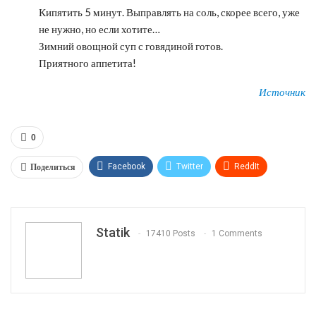
Кипятить 5 минут. Выправлять на соль, скорее всего, уже
не нужно, но если хотите…
Зимний овощной суп с говядиной готов.
Приятного аппетита!
Источник
0
Поделиться
Facebook
Twitter
ReddIt
WhatsApp
Pinterest
Эл. адрес
Tumblr
Telegram
VK
Linkedin
Viber
Statik
17410 Posts
1 Comments
Print
OK.ru