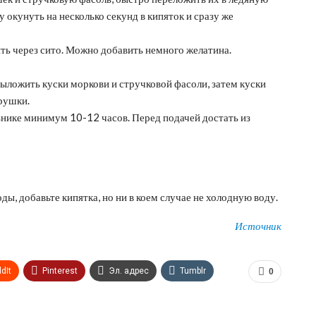
у окунуть на несколько секунд в кипяток и сразу же
ить через сито. Можно добавить немного желатина.
ыложить куски моркови и стручковой фасоли, затем куски
рушки.
ьнике минимум 10-12 часов. Перед подачей достать из
ды, добавьте кипятка, но ни в коем случае не холодную воду.
Источник
dIt
Pinterest
Эл. адрес
Tumblr
0
n
Print
OK.ru