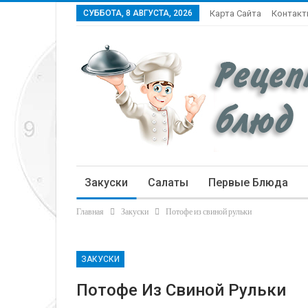
СУББОТА, 8 АВГУСТА, 2026
Карта Сайта
Контак
Закуски
Салаты
Первые Блюда
Главная
Закуски
Потофе из свиной рульки
Статьи
ЗАКУСКИ
Потофе Из Свиной Рульки