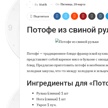
On
Пятница, 28 марта
By
Statik
Поделиться
Потофе из свиной ру
Потофе́ — традиционное блюдо французской кухни.
представляет собой вареное мясо в бульоне с ово
блюд. Предлагаю приготовить потофе́ в необчном ис
холодная закуска, что-то между холодцом и зельцем
Ингредиенты для «Пото
Рулька (свиная) 1 шт
Нога (свиная) 1 шт
Укроп 1 пуч.