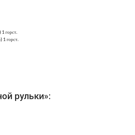
 1 горст.
 1 горст.
ой рульки»: