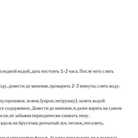
олодной водой, дать постоять 1-2 часа. После чего слить
ду, довести до кипения, проварить 2-3 минуты, слить воду.
ц горошком, зелень (укроп, петрушку), залить водой
се содержимое. Довести до кипения, и далее варить на самом
сов, не забывая периодически снимать пену.
вдоль на брусочки, репчатый лук, чеснок, посолить,
шек и стручковую фасоль, быстро переложить их в ледяную