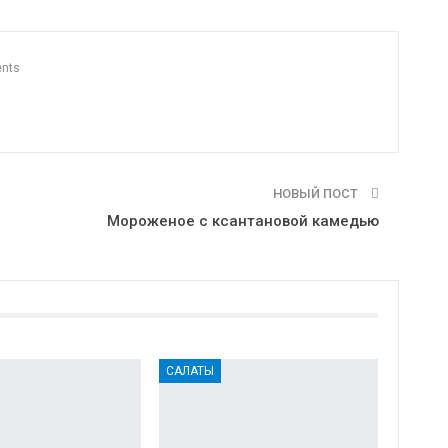
n
Print
OK.ru
nts
НОВЫЙ ПОСТ
Мороженое с ксантановой камедью
САЛАТЫ