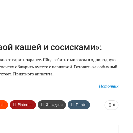
вой кашей и сосисками»:
жно отварить заранее. Яйца взбить с молоком в однородную
сосиску обжарить вместе с перловкой. Готовить как обычный
устеет. Приятного аппетита.
Источник
dIt
Pinterest
Эл. адрес
Tumblr
0
n
Print
OK.ru