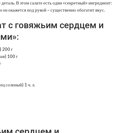
 деталь. В этом салате есть один «секретный» ингредиент:
и он окажется под рукой – существенно обогатит вкус.
т с говяжьим сердцем и
ми»:
) 200 г
ая) 100 г
г
ц соленый) 1 ч. л.
ьим сердцем и