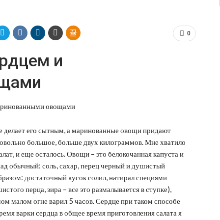
0
ердцем и
ощами
це делает его сытным, а маринованные овощи придают
довольно большое, больше двух килограммов. Мне хватило
салат, и еще осталось. Овощи – это белокочанная капуста и
над обычный: соль, сахар, перец черный и душистый
бразом: достаточный кусок солил, натирал специями
стого перца, зира – все это размалывается в ступке),
мом малом огне варил 5 часов. Сердце при таком способе
ремя варки сердца в общее время приготовления салата я