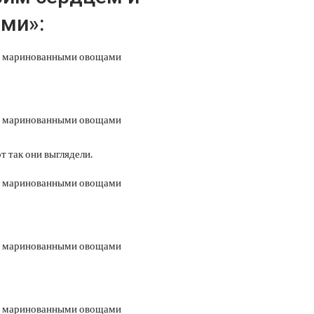
ми»:
т так они выглядели.