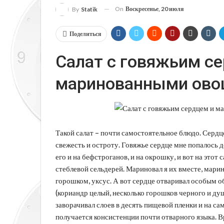
On
Воскресенье, 20 июля
By
Statik
Поделиться
Салат с говяжьим с
маринованными ов
Такой салат – почти самостоятельное блюдо. Серд
свежесть и остроту. Говяжье сердце мне попалось 
его и на бефстроганов, и на окрошку, и вот на этот 
стеблевой сельдерей. Мариновал я их вместе, мари
горошком, уксус. А вот сердце отваривал особым о
(кориандр целый, несколько горошков черного и души
заворачивал слоев в десять пищевой пленки и на са
получается консистенции почти отварного языка. В