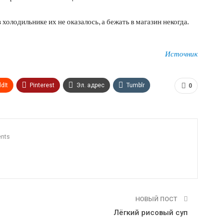
холодильнике их не оказалось, а бежать в магазин некогда.
Источник
dIt
Pinterest
Эл. адрес
Tumblr
0
n
Print
OK.ru
nts
НОВЫЙ ПОСТ
Лёгкий рисовый суп