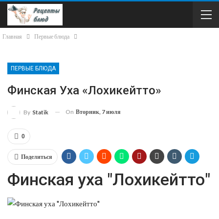
Главная
Первые блюда
ПЕРВЫЕ БЛЮДА
Финская Уха «Лохикейтто»
On
Вторник, 7 июля
By
Statik
0
Поделиться
Финская уха "Лохикейтто"