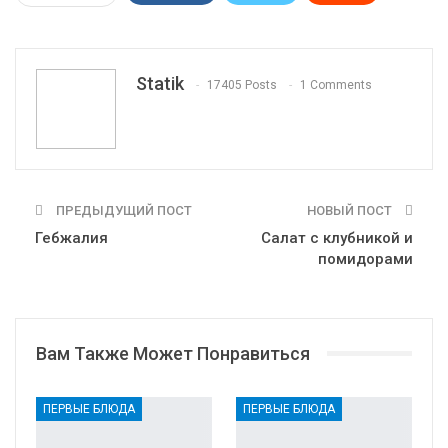
WhatsApp
Pinterest
Эл. адрес
Tumblr
Telegram
VK
Linkedin
Viber
Statik
17405 Posts
1 Comments
Print
OK.ru
ПРЕДЫДУЩИЙ ПОСТ
НОВЫЙ ПОСТ
Гебжалия
Салат с клубникой и
помидорами
Вам Также Может Понравиться
ПЕРВЫЕ БЛЮДА
ПЕРВЫЕ БЛЮДА