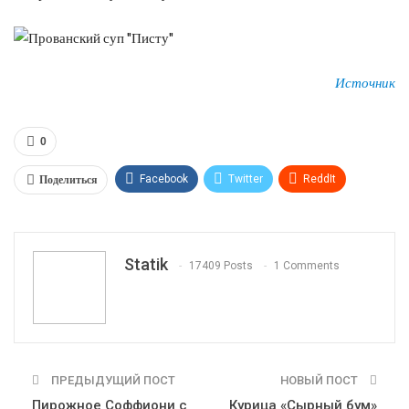
Источник
0
Поделиться
Facebook
Twitter
ReddIt
WhatsApp
Pinterest
Эл. адрес
Tumblr
Telegram
VK
Linkedin
Viber
Statik
17409 Posts
1 Comments
Print
OK.ru
ПРЕДЫДУЩИЙ ПОСТ
НОВЫЙ ПОСТ
Пирожное Соффиони с
Курица «Сырный бум»