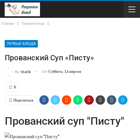
Главная
Первые блюда
ПЕРВЫЕ БЛЮДА
Прованский Суп «Писту»
On
Суббота, 13 апреля
By
Statik
0
Поделиться
Прованский суп "Писту"